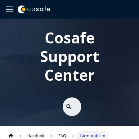
Cosafe
Support
Center
Handbok
FAQ
Larmproblem