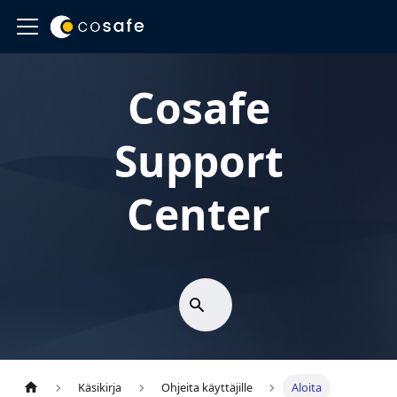
Cosafe
Support
Center
Käsikirja
Ohjeita käyttäjille
Aloita