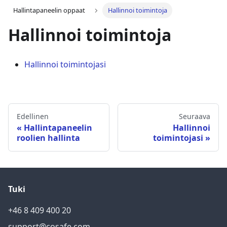
Hallintapaneelin oppaat
Hallinnoi toimintoja
Hallinnoi toimintoja
Hallinnoi toimintojasi
Edellinen
Seuraava
Hallintapaneelin
Hallinnoi
roolien hallinta
toimintojasi
Tuki
+46 8 409 400 20
support@cosafe.com