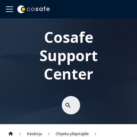
Cosafe
Support
Center
Käsikirja
Ohjeita ylläpitäjille