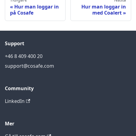
Hur man loggar in
Hur man loggar in
på Cosafe
med Coalert
Support
+46 8 409 400 20
support@cosafe.com
Community
LinkedIn
Mer