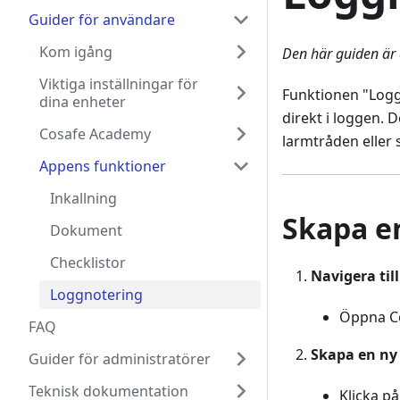
Guider för användare
Kom igång
Den här guiden är 
Viktiga inställningar för
Funktionen "Loggn
dina enheter
direkt i loggen. 
Cosafe Academy
larmtråden eller
Appens funktioner
Inkallning
Skapa e
Dokument
Checklistor
Navigera til
Loggnotering
Öppna Co
FAQ
Skapa en ny
Guider för administratörer
Teknisk dokumentation
Klicka p