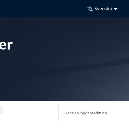
Svenska
er
g
Skapa en logganteckning