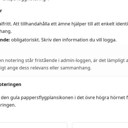
r
lfritt. Att tillhandahålla ett ämne hjälper till att enkelt ide
hang.
nde:
obligatoriskt. Skriv den information du vill logga.
n notering står fristående i admin-loggen, är det lämpligt 
dligt ange dess relevans eller sammanhang.
oteringen
å den gula pappersflygplansikonen i det övre högra hörnet f
ringen.