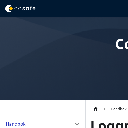
C
Handbok
Logg
Handbok