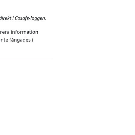
irekt i Cosafe-loggen.
trera information
inte fångades i