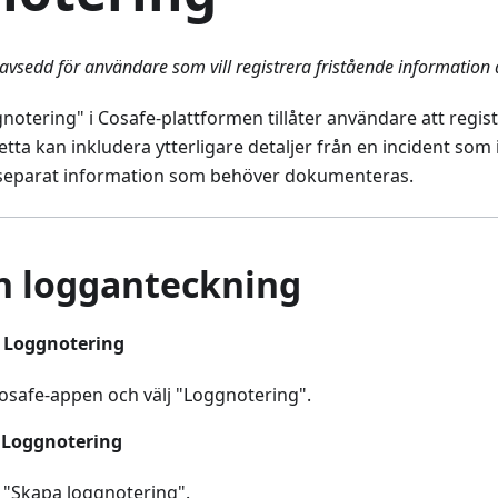
avsedd för användare som vill registrera fristående information d
otering" i Cosafe-plattformen tillåter användare att regis
Detta kan inkludera ytterligare detaljer från en incident som 
 separat information som behöver dokumenteras.
n logganteckning
l Loggnotering
safe-appen och välj "Loggnotering".
 Loggnotering
å "Skapa loggnotering".