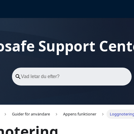
osafe Support Cent
Guider för användare
Appens funktioner
Loggnoterin
notering