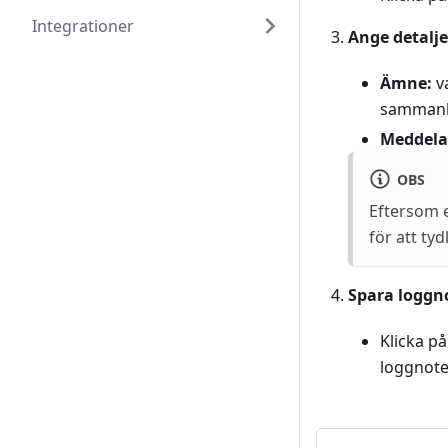
Integrationer
Ange detalje
Ämne:
va
samman
Meddela
OBS
Eftersom e
för att ty
Spara loggn
Klicka p
loggnote