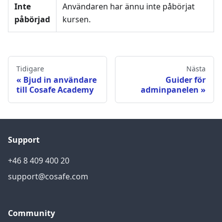
Inte
Användaren har ännu inte påbörjat
påbörjad
kursen.
Tidigare
Nästa
Bjud in användare
Guider för
till Cosafe Academy
adminpanelen
Support
+46 8 409 400 20
support@cosafe.com
Community