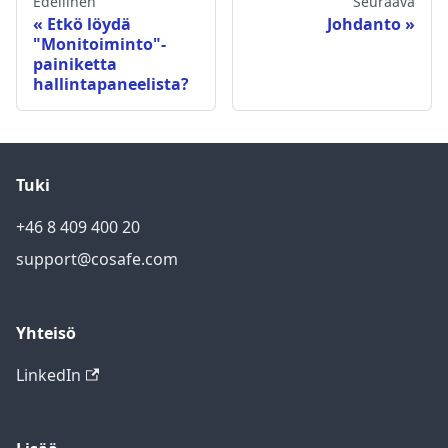
Edellinen
Seuraava
Etkö löydä
Johdanto
"Monitoiminto"-
painiketta
hallintapaneelista?
Tuki
+46 8 409 400 20
support@cosafe.com
Yhteisö
LinkedIn