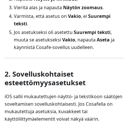
Vieritä alas ja napauta
Näytön zoomaus
.
Varmista, että asetus on
Vakio
, ei
Suurempi
teksti
.
Jos asetukseksi oli asetettu
Suurempi teksti
,
muuta se asetukseksi
Vakio
, napauta
Aseta
ja
käynnistä Cosafe-sovellus uudelleen.
2. Sovelluskohtaiset
esteettömyysasetukset
iOS sallii mukautettujen näyttö- ja tekstikoon säätöjen
soveltamisen sovelluskohtaisesti. Jos Cosafella on
mukautettuja asetuksia, kuvakkeet tai
käyttöliittymäelementit voivat näkyä väärin.