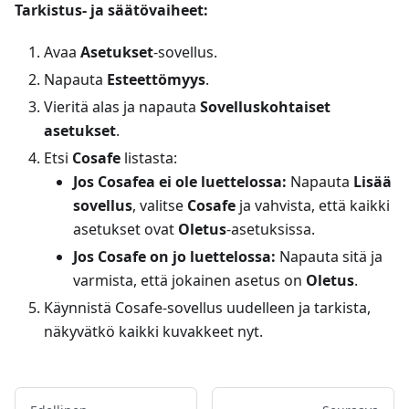
Tarkistus- ja säätövaiheet:
Avaa
Asetukset
-sovellus.
Napauta
Esteettömyys
.
Vieritä alas ja napauta
Sovelluskohtaiset
asetukset
.
Etsi
Cosafe
listasta:
Jos Cosafea ei ole luettelossa:
Napauta
Lisää
sovellus
, valitse
Cosafe
ja vahvista, että kaikki
asetukset ovat
Oletus
-asetuksissa.
Jos Cosafe on jo luettelossa:
Napauta sitä ja
varmista, että jokainen asetus on
Oletus
.
Käynnistä Cosafe-sovellus uudelleen ja tarkista,
näkyvätkö kaikki kuvakkeet nyt.