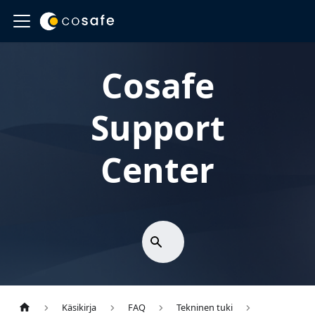
Cosafe
Support
Center
Käsikirja
FAQ
Tekninen tuki