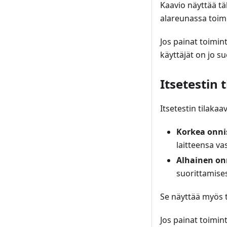
Kaavio näyttää täl
alareunassa toimi
Jos painat toimint
käyttäjät on jo s
Itsetestin 
Itsetestin tilakaa
Korkea onni
laitteensa va
Alhainen on
suorittamises
Se näyttää myös 
Jos painat toiminto