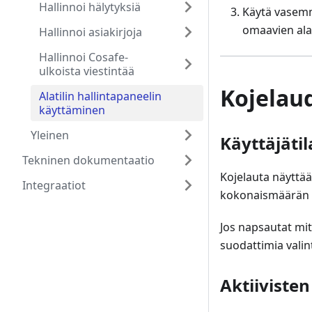
Hallinnoi hälytyksiä
Käytä vasem
omaavien alati
Hallinnoi asiakirjoja
Hallinnoi Cosafe-
ulkoista viestintää
Kojelau
Alatilin hallintapaneelin
käyttäminen
Yleinen
Käyttäjätil
Tekninen dokumentaatio
Kojelauta näyttää
Integraatiot
kokonaismäärän se
Jos napsautat mitä
suodattimia vali
Aktiivisten