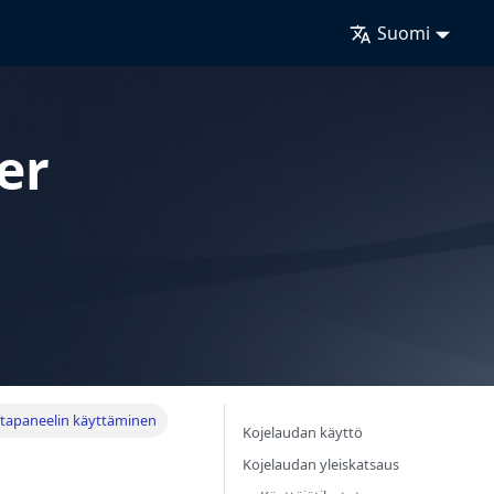
Suomi
er
lintapaneelin käyttäminen
Kojelaudan käyttö
n
Kojelaudan yleiskatsaus