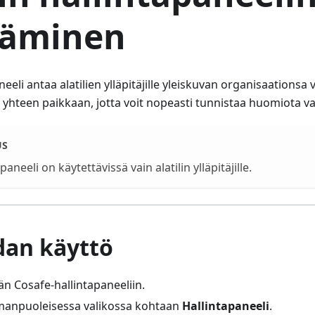
täminen
aneeli antaa alatilien ylläpitäjille yleiskuvan organisaations
t yhteen paikkaan, jotta voit nopeasti tunnistaa huomiota va
US
apaneeli on käytettävissä vain alatilin ylläpitäjille.
dan käyttö
än Cosafe-hallintapaneeliin.
manpuoleisessa valikossa kohtaan
Hallintapaneeli
.