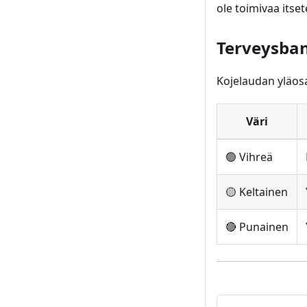
ole toimivaa itset
Terveysban
Kojelaudan yläosas
Väri
🟢 Vihreä
🟡 Keltainen
🔴 Punainen