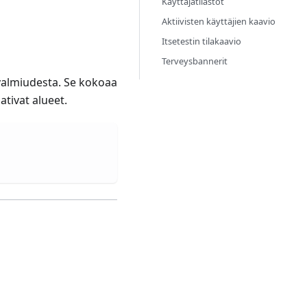
Käyttäjätilastot
Aktiivisten käyttäjien kaavio
Itsetestin tilakaavio
Terveysbannerit
a valmiudesta. Se kokoaa
ativat alueet.