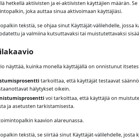
lä hetkellä aktiivisten ja ei-aktiivisten käyttäjien määrän. 
ntopalkin, joka auttaa sinua aktivoimaan käyttäjiäsi.
opalkin tekstiä, se ohjaa sinut Käyttäjät-välilehdelle, jossa k
uodatettu ja valmiina kutsuttavaksi tai muistutettavaksi sis
tilakaavio
vio näyttää, kuinka monella käyttäjällä on onnistunut itsetest
stumisprosentti
tarkoittaa, että käyttäjät testaavat säännöl
staanottavat hälytykset oikein.
nistumisprosentti
voi tarkoittaa, että käyttäjiä on muistut
ta ja asetusten tarkistamisesta.
toimintopalkin kaavion alareunassa.
palkin tekstiä, se siirtää sinut Käyttäjät-välilehdelle, josta ka