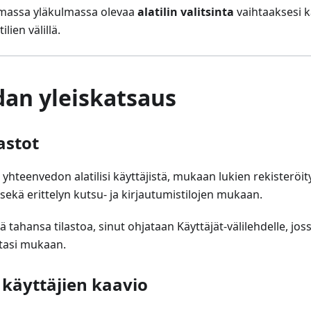
massa yläkulmassa olevaa
alatilin valitsinta
vaihtaaksesi k
lien välillä.
dan yleiskatsaus
astot
 yhteenvedon alatilisi käyttäjistä, mukaan lukien rekisteröi
kä erittelyn kutsu- ja kirjautumistilojen mukaan.
 tahansa tilastoa, sinut ohjataan Käyttäjät-välilehdelle, joss
ntasi mukaan.
 käyttäjien kaavio