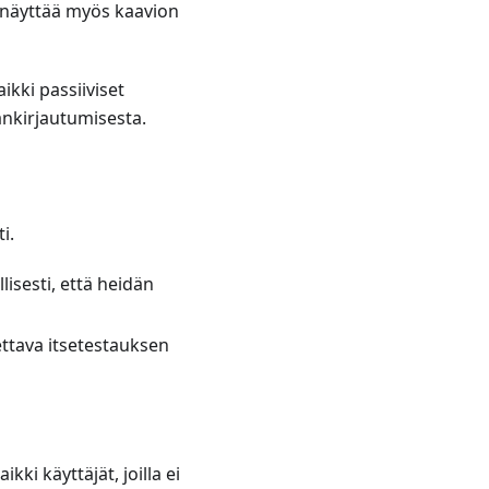
Se näyttää myös kaavion
aikki passiiviset
äänkirjautumisesta.
i.
lisesti, että heidän
ettava itsetestauksen
ikki käyttäjät, joilla ei