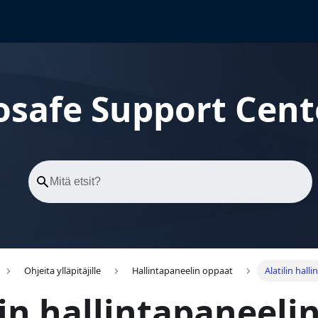
osafe Support Cent
Ohjeita ylläpitäjille
Hallintapaneelin oppaat
Alatilin hal
lin hallintapaneeli