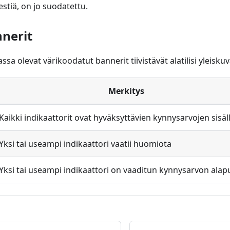
estiä, on jo suodatettu.
nerit
sa olevat värikoodatut bannerit tiivistävät alatilisi yleisku
Merkitys
Kaikki indikaattorit ovat hyväksyttävien kynnysarvojen sisäl
Yksi tai useampi indikaattori vaatii huomiota
Yksi tai useampi indikaattori on vaaditun kynnysarvon alapu