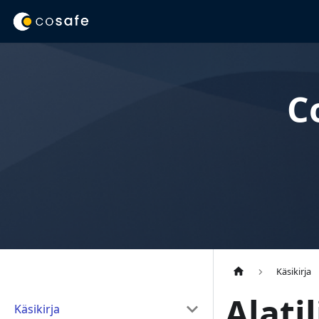
C
Käsikirja
Alati
Käsikirja