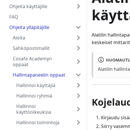
Ohjeita käyttäjille
käyt
FAQ
Ohjeita ylläpitäjille
Alatilin hallintap
Aloita
keskeiset mittari
Sähköpostimallit
Cosafe Academyn
HUOMAUT
oppaat
Alatilin hallint
Hallintapaneelin oppaat
Hallinnoi käyttäjiä
Hallinnoi ryhmiä
Kojelau
Hallinnoi
käyttöoikeuksia
Kirjaudu sisä
Hallinnoi toimintoja
Siirry vasem