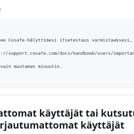
:
tee Cosafe-hälyttimesi itsetestaus varmistaaksesi,
s://support.cosafe.com/docs/handbook/users/importa
 vain muutaman minuutin.
ttomat käyttäjät tai kutsut
irjautumattomat käyttäjät