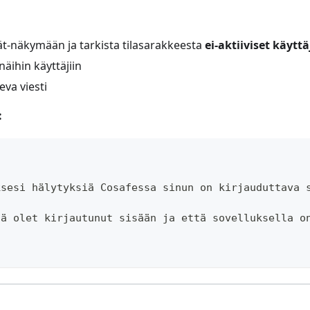
jät-näkymään ja tarkista tilasarakkeesta
ei-aktiiviset käyttä
näihin käyttäjiin
eva viesti
:
ksesi hälytyksiä Cosafessa sinun on kirjauduttava 
tä olet kirjautunut sisään ja että sovelluksella o