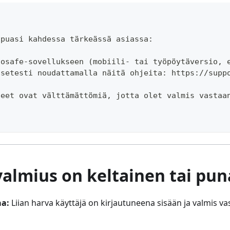
apuasi kahdessa tärkeässä asiassa:
Cosafe-sovellukseen (mobiili- tai työpöytäversio, 
tsetesti noudattamalla näitä ohjeita: https://supp
heet ovat välttämättömiä, jotta olet valmis vastaa
valmius on keltainen tai pu
aa:
Liian harva käyttäjä on kirjautuneena sisään ja valmis 