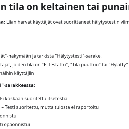
in tila on keltainen tai puna
aa:
Liian harvat käyttäjät ovat suorittaneet hälytystestin vi
äjät"-näkymään ja tarkista "Hälytystesti"-sarake.
äjät, joiden tila on "Ei testattu", "Tila puuttuu" tai "Hylätty"
näihin käyttäjiin
ti"-sarakkeessa:
Ei koskaan suoritettu itsetestiä
u
– Testi suoritettu, mutta tulosta ei raportoitu
 onnistui
ti epäonnistui