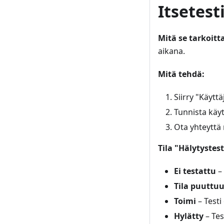
Itsetest
Mitä se tarkoitt
aikana.
Mitä tehdä:
Siirry "Käytt
Tunnista käytt
Ota yhteyttä 
Tila "Hälytystes
Ei testattu
– 
Tila puuttu
Toimi
– Testi
Hylätty
– Tes