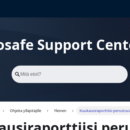
osafe Support Cent
Ohjeita ylläpitäjille
Yleinen
Kuukausiraporttiisi perustuv
usiraporttiisi per