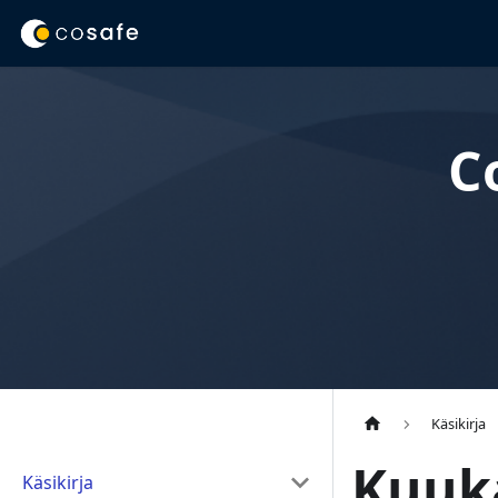
C
Käsikirja
Kuuka
Käsikirja