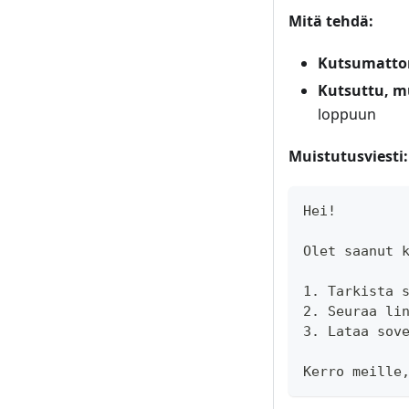
Mitä tehdä:
Kutsumattom
Kutsuttu, mu
loppuun
Muistutusviesti:
Hei!
Olet saanut 
1. Tarkista 
2. Seuraa li
3. Lataa sov
Kerro meille