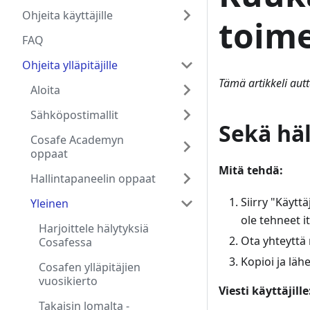
Ohjeita käyttäjille
toime
FAQ
Ohjeita ylläpitäjille
Tämä artikkeli aut
Aloita
Sähköpostimallit
Sekä häl
Cosafe Academyn
oppaat
Mitä tehdä:
Hallintapaneelin oppaat
Siirry "Käyttä
Yleinen
ole tehneet it
Harjoittele hälytyksiä
Ota yhteyttä 
Cosafessa
Kopioi ja lähe
Cosafen ylläpitäjien
vuosikierto
Viesti käyttäjille
Takaisin lomalta -