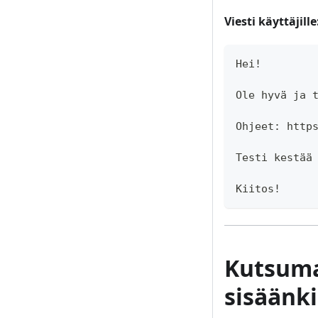
Viesti käyttäjille
Hei!
Ole hyvä ja 
Ohjeet: http
Testi kestää
Kiitos!
Kutsuma
sisäänk