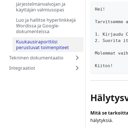
järjestelmänvalvojan ja
käyttäjän valmiusopas
Hei!
Luo ja hallitse hyperlinkkejä
Tarvitsemme 
Wordissa ja Google-
dokumenteissa
1. Kirjaudu 
2. Suorita i
Kuukausiraporttiisi
perustuvat toimenpiteet
Molemmat vai
Tekninen dokumentaatio
Kiitos!
Integraatiot
Hälytys
Mitä se tarkoitt
hälytyksiä.