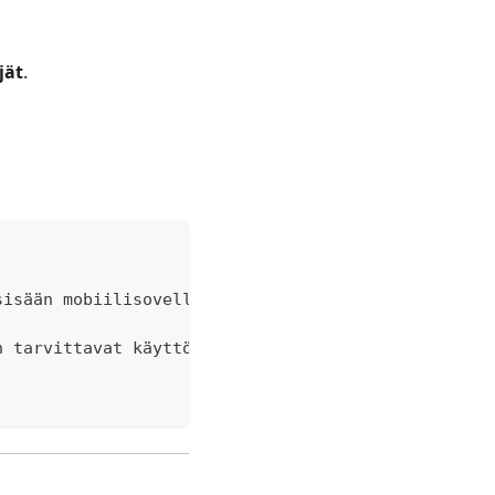
jät
.
sisään mobiilisovellukseen tai työpöytäsovelluksee
n tarvittavat käyttöoikeudet.