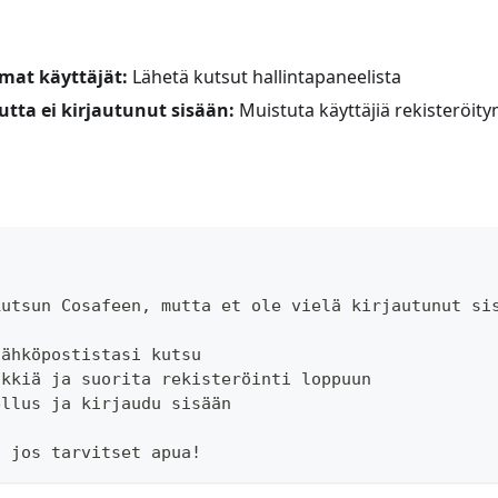
at käyttäjät:
Lähetä kutsut hallintapaneelista
tta ei kirjautunut sisään:
Muistuta käyttäjiä rekisteröit
kutsun Cosafeen, mutta et ole vielä kirjautunut si
sähköpostistasi kutsu
nkkiä ja suorita rekisteröinti loppuun
ellus ja kirjaudu sisään
, jos tarvitset apua!