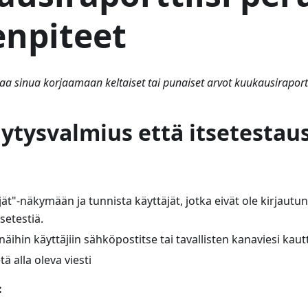
npiteet
taa sinua korjaamaan keltaiset tai punaiset arvot kuukausiraport
ytysvalmius että itsetestaus
jät"-näkymään ja tunnista käyttäjät, jotka eivät ole kirjautun
setestiä.
näihin käyttäjiin sähköpostitse tai tavallisten kanaviesi kaut
tä alla oleva viesti
: