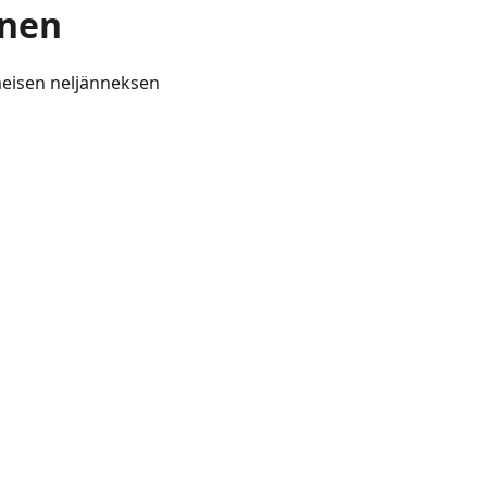
inen
imeisen neljänneksen