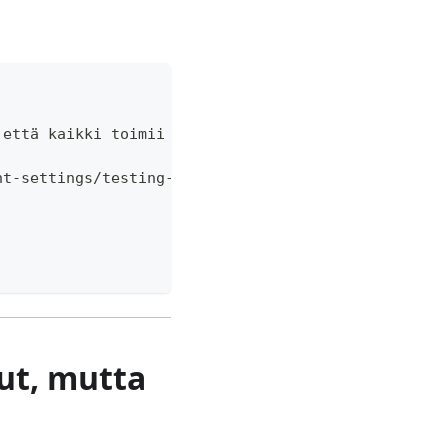
 että kaikki toimii oikein.
nt-settings/testing-your-cosafe-alarm#self-test
ut, mutta