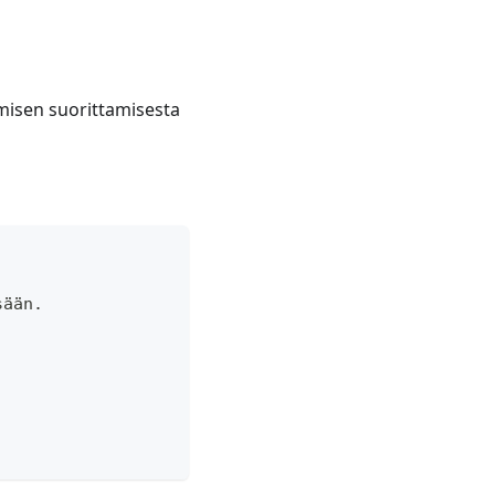
ymisen suorittamisesta
sään.