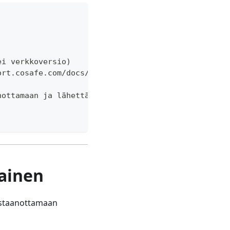
ei verkkoversio)
ort.cosafe.com/docs/handbook/users/important-setti
nottamaan ja lähettämään hälytyksiä.
nainen
vastaanottamaan