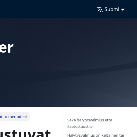
Suomi
er
at toimenpiteet
Sekä hälytysvalmius että
itsetestaustila
ustuvat
Hälytysvalmius on keltainen tai